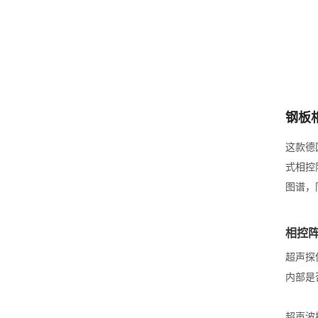
钢板
这款德
式相控
图谱，
相控
超声探
内部是
超声波