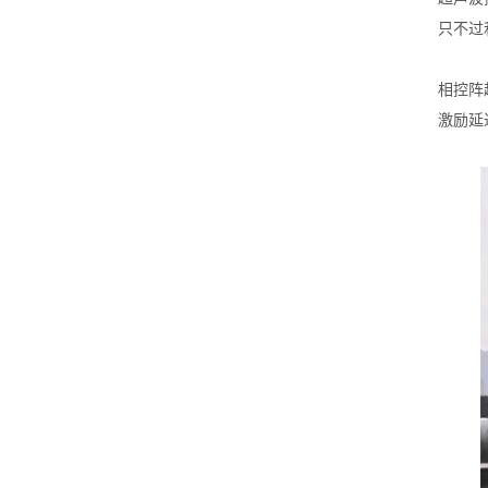
只不过
相控阵
激励延