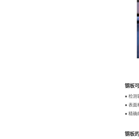
钢板
● 检
● 表
● 精
钢板