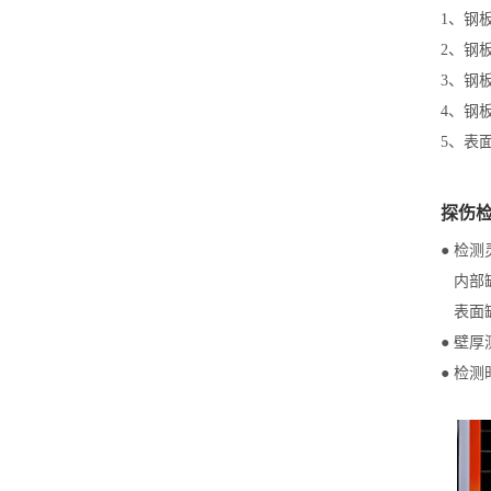
1、钢
2、钢板
3、钢板
4、钢板
5、表
探伤
● 检
内部缺
表面缺陷
● 壁厚
● 检测