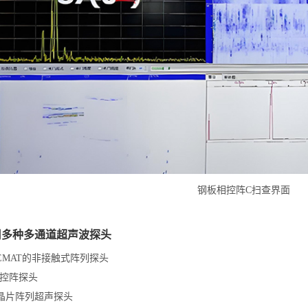
钢板相控阵C扫查界面
用多种多通道超声波探头
于EMAT的非接触式阵列探头
相控阵探头
电晶片阵列超声探头