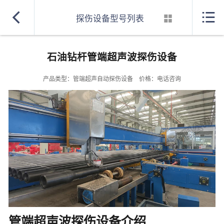
网站首页



探伤设备型号列表
超声波探伤设备型号
石油钻杆管端超声波探伤设备
探伤设备生产厂家
产品类型：管端超声自动探伤设备 价格：电话咨询
探伤设备案例
综合实力
合作单位
探伤知识
招聘信息
联系方式
管端超声波探伤设备介绍