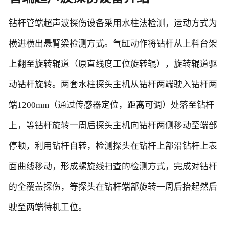
钻杆管端超声波探伤设备采用水柱法检测，运动方式为
横进横出悬臂梁检测方式。气缸动作将钻杆从上料台架
上翻至旋转辊道（原直线度工位旋转辊），旋转辊道驱
动钻杆旋转。两套水柱探头主机从钻杆两端驶入钻杆两
端1200mm（通过传感器定位，距离可调）处落至钻杆
上，等钻杆旋转一周后探头主机向钻杆两侧移动至端部
停顿，利用钻杆自转，检测探头在钻杆上部沿钻杆上表
面曲线移动，形成螺旋线扫查的检测方式，完成对钻杆
的全覆盖探伤，等探头在钻杆端部旋转一周后抬起然后
驶至两端待机工位。